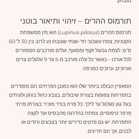
מובהק.
תורמוס ההרים – זיהוי ותיאור בוטני
תורמוס ההרים (
Lupinus pilosus
) הוא מין ממשפחת
הקטניות, צמח עשבוני חד-שנתי שגובהו נע לרוב בין 30 ל־60
ס"מ. לצמח גבעול זקוף ומסועף, ועלים מורכבים המפוזרים
לכל אורכו – כאשר כל עלה מורכב מ-5 עד 9 עלעלים צרים
וארוכים, ערוכים כמניפה.
המאפיין הבולט ביותר שלו הוא כמובן הפרחים: הם מסודרים
בתפרחות צפופות בצורת שיבולים, בצבע כחול בוהק ולעיתים
בעל גוון סגלגל עד לילך. כל פרח בודד מזכיר בצורתו פרחי
פרפר טיפוסיים, ונפתח בהדרגה מהבסיס ועד לקצה
התפרחת. יש גם פרטים נדירים יותר בצבעים ורודים או
לבנים, אך הם חריגים.