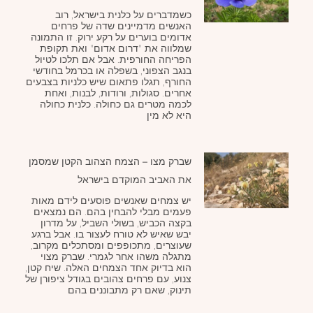
כשמדברים על כלנית בישראל, רוב
האנשים מדמיינים שדה של פרחים
אדומים בוערים על רקע ירוק. זו התמונה
שמלווה את "דרום אדום" ואת תקופת
הפריחה החורפית. אבל אם תלכו לטיול
בנגב הצפוני, בשפלה או בכרמל בחודשי
החורף, תגלו פתאום שיש כלניות בצבעים
אחרים. סגולות, ורודות, לבנות, ואחת
לכמה מטרים גם כחולה. כלנית כחולה
היא לא מין
שברק מצו – הצמח הצהוב הקטן שמסמן
את האביב המוקדם בישראל
יש צמחים שאנשים פוסעים לידם מאות
פעמים מבלי להבחין בהם. הם נמצאים
בקצה הכביש, בשולי השביל, על מדרון
יבש שאיש לא טורח לעצור בו. אבל ברגע
שעוצרים, מתכופפים ומסתכלים מקרוב,
מתגלה משהו אחר לגמרי. שברק מצוי
הוא בדיוק אחד הצמחים האלה. שיח קטן,
צנוע, עם פרחים צהובים בגודל ציפורן של
תינוק, שאם רק מתבוננים בהם