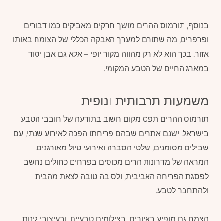
בנוסף, תורמוס ההרים מושך חרקים מאביקים כמו דבורים
ופרפרים, מה שתורם למערך האבקה הכללי של הצומח באותו
אזור. בכך הוא לא רק מהווה מקור יופי – אלא גם אבן יסוד
במארג החיים של הטבע המקומי.
משמעות תרבותית ונופית
תורמוס ההרים תפס מקום חשוב בתודעה של חובבי הטבע
בישראל. ישנם אתרים שבהם פריחתו הפכה לאירוע שנתי, עם
שבילים מסומנים, שלטי הסברה ואירועי טיול מאורגנים.
המראה של מדרונות הרים מכוסים בפרחים כחולים נחשב
לפסגת הפריחה האביבית, ולסיבה טובה לצאת מהבית
ולהתחבר לטבע.
הצמח גם מופיע באיורים, בצילומים טבעיים, ובעיצובי גינות