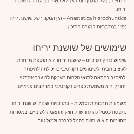
התחייה", בעל מנגנון דומה אך לא קשור בביולוגיה לשושנת
יריחו.
Anastatica hierochuntica – הזן המקורי של שושנת יריחו,
נפוץ במדבריות המזרח התיכון.
שימושים של שושנת יריחו
שימושים דקורטיביים – שושנת יריחו היא תוספת מיוחדת
לעיצוב הבית ולשימושים דקורטיביים. יכולתה להיפתח
ולהיסגר בהתאם לתנאי הלחות מעניקה לה ערך אסתטי
ייחודי, והיא משמשת כפריט דקורטיבי במרחבים פנימיים.
משמעות תרבותית וסמלית – בתרבויות שונות, שושנת יריחו
נתפסת כסמל להתחדשות, חוזק והתאמה לשינויים. במסורות
מסוימות היא שימשה כסמל לברכה ולמזל טוב.