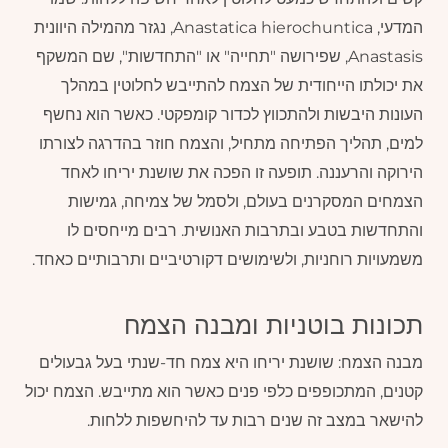
המדעי, Anastatica hierochuntica, נגזר מהמילה היוונית
Anastasis, שפירושה "תחייה" או "התחדשות", שם המשקף
את יכולתו הייחודית של הצמח להתייבש לחלוטין במהלך
העונות היבשות ולהתכווץ לכדור קומפקטי. כאשר הוא נחשף
למים, תהליך הפתיחה מתחיל, והצמח חוזר בהדרגה לצורתו
הירוקה והרעננה. תופעה זו הפכה את שושנת יריחו לאחד
הצמחים המסקרנים בעולם, ולסמל של צמיחה, גמישות
והתחדשות בטבע ובתרבות האנושית. רבים מייחסים לו
משמעויות רוחניות, ולשימושים דקורטיביים ותרבותיים כאחד.
תכונות בוטניות ומבנה הצמח
מבנה הצמח: שושנת יריחו היא צמח חד-שנתי בעל גבעולים
קטנים, המתכופפים כלפי פנים כאשר הוא מתייבש. הצמח יכול
להישאר במצב זה שנים רבות עד להיחשפות ללחות.