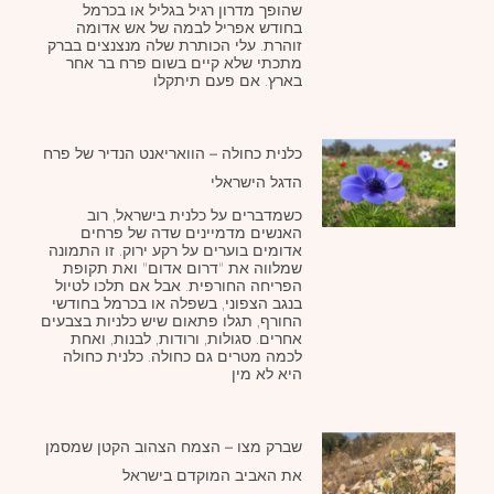
שהופך מדרון רגיל בגליל או בכרמל
בחודש אפריל לבמה של אש אדומה
זוהרת. עלי הכותרת שלה מנצנצים בברק
מתכתי שלא קיים בשום פרח בר אחר
בארץ. אם פעם תיתקלו
כלנית כחולה – הוואריאנט הנדיר של פרח
הדגל הישראלי
כשמדברים על כלנית בישראל, רוב
האנשים מדמיינים שדה של פרחים
אדומים בוערים על רקע ירוק. זו התמונה
שמלווה את "דרום אדום" ואת תקופת
הפריחה החורפית. אבל אם תלכו לטיול
בנגב הצפוני, בשפלה או בכרמל בחודשי
החורף, תגלו פתאום שיש כלניות בצבעים
אחרים. סגולות, ורודות, לבנות, ואחת
לכמה מטרים גם כחולה. כלנית כחולה
היא לא מין
שברק מצו – הצמח הצהוב הקטן שמסמן
את האביב המוקדם בישראל