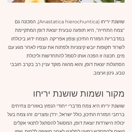
שושנת יריחו (Anastatica hierochuntica), המכונה גם
"צמח התחייה", היא תופעה טבעית יוצאת דופן המתקיימת
במדבריות המזרח התיכון וצפון אפריקה. הצמח ידוע ביכולתו
לשרוד תקופות יובש קיצוניות ולפתוח את ענפיו לאחר מגע עם
מים. תכונה זו הפכה אותו לסמל להתחדשות וליכולת
הסתגלות יוצאת דופן, והוא מהווה מוקד עניין רב בקרב חובבי
טבע, גינון ועיצוב.
מקור ושמות שושנת יריחו
שושנת יריחו היא צמח מדברי ייחודי הנפוץ באזורים צחיחים
ברחבי המזרח התיכון, כולל ישראל, ירדן ומצרים. זהו צמח בעל
יכולת הישרדות יוצאת דופן, המסוגל להסתגל לתנאי אקלים
קשים ולהתחדש כמעט לחלוטין לאחר חשיפה ללחות. שמו