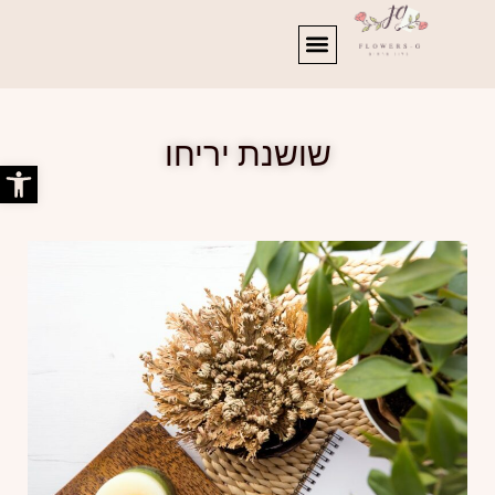
שושנת יריחו
פתח סרג