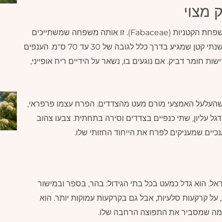
 מצוי
שברק מצוי, שמו המדעי Ononis natrix, שייך למשפחת הקטניות (Fabaceae). זו אותה משפחה שמשתייכים
אליה גם החומוס, הפול והאפונה. מדובר בשיח רב שנתי קטן שמגיע בדרך כלל לגובה של 30 עד 70 ס"מ. הענפים
ת חומר דביק. אם נוגעים בו, נשאר על הידיים ריח אופייני,
כשהעלעל האמצעי מורם מעט מהצדדים. הפרח עצמו פרפראי,
ל עליון, שתי כנפיים בצדדים וסירה בתחתית. צבעו צהוב
נכיים שמעניקים לפרח את הייחוד החזותי שלו.
ל. הוא גדל כמעט בכל בתי הגידול: בהר, בספר ובמישור
 על קרקעות סלעיות, אבל גם בקרקעות עמוקות יותר. הוא
, מה שמסביר את התפוצה הרחבה שלו.