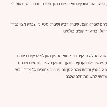
, חפשו את העורקים האדומים בתוך הפרח הצהוב, שזה אופייני
ראל כמה מינים נוספים מהסוג Ononis, ביניהם שברק קוצני, שברק דביק ושברק ססגוני. שברק מצוי נבדל
גל, ובהיעדר קוצים בולטים.
ל ממלא תפקיד חיוני. הוא מספק מזון למאביקים בעונות
 מעשיר את הקרקע בחנקן, ומחזיק מעמד בתנאים שבהם
ל בארץ ותראו צמח קטן עם
פרחים
צהובים על מדרון יבש,
 שראוי לתשומת הלב שלכם.