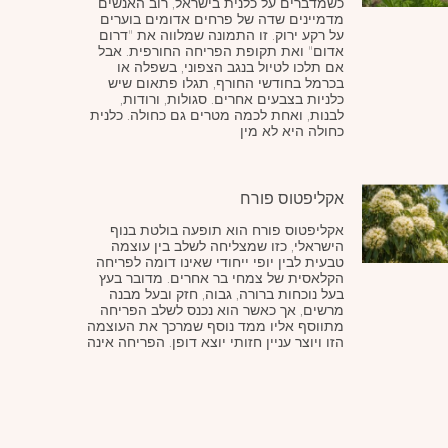
כשמדברים על כלנית בישראל, רוב האנשים
מדמיינים שדה של פרחים אדומים בוערים
על רקע ירוק. זו התמונה שמלווה את "דרום
אדום" ואת תקופת הפריחה החורפית. אבל
אם תלכו לטיול בנגב הצפוני, בשפלה או
בכרמל בחודשי החורף, תגלו פתאום שיש
כלניות בצבעים אחרים. סגולות, ורודות,
לבנות, ואחת לכמה מטרים גם כחולה. כלנית
כחולה היא לא מין
אקליפטוס פורח
אקליפטוס פורח הוא תופעה בולטת בנוף
הישראלי, כזו שמצליחה לשלב בין עוצמה
טבעית לבין יופי ייחודי שאינו דומה לפריחה
הקלאסית של צמחי בר אחרים. מדובר בעץ
בעל נוכחות ברורה, גבוה, חזק ובעל מבנה
מרשים, אך כאשר הוא נכנס לשלב הפריחה
מתווסף אליו ממד נוסף שמרכך את העוצמה
הזו ויוצר עניין חזותי יוצא דופן. הפריחה אינה