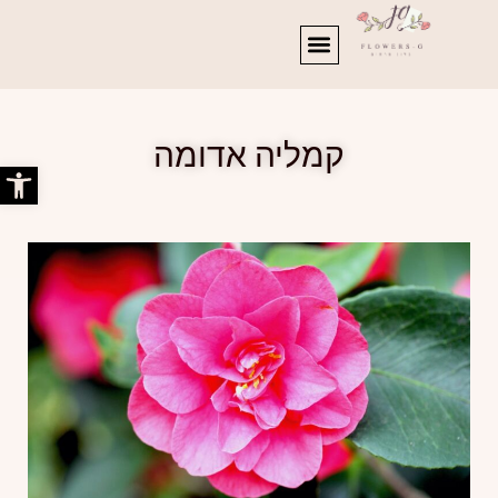
קמליה אדומה
פתח סרג