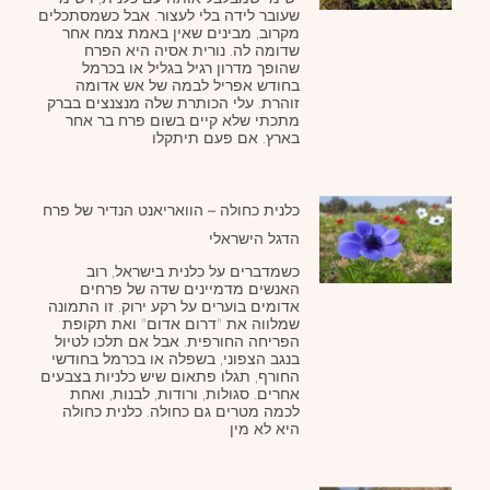
שעובר לידה בלי לעצור. אבל כשמסתכלים
מקרוב, מבינים שאין באמת צמח אחר
שדומה לה. נורית אסיה היא הפרח
שהופך מדרון רגיל בגליל או בכרמל
בחודש אפריל לבמה של אש אדומה
זוהרת. עלי הכותרת שלה מנצנצים בברק
מתכתי שלא קיים בשום פרח בר אחר
בארץ. אם פעם תיתקלו
כלנית כחולה – הוואריאנט הנדיר של פרח
הדגל הישראלי
כשמדברים על כלנית בישראל, רוב
האנשים מדמיינים שדה של פרחים
אדומים בוערים על רקע ירוק. זו התמונה
שמלווה את "דרום אדום" ואת תקופת
הפריחה החורפית. אבל אם תלכו לטיול
בנגב הצפוני, בשפלה או בכרמל בחודשי
החורף, תגלו פתאום שיש כלניות בצבעים
אחרים. סגולות, ורודות, לבנות, ואחת
לכמה מטרים גם כחולה. כלנית כחולה
היא לא מין