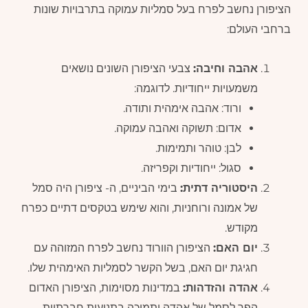
הציפורן נחשב לפרח בעל סמליות עמוקה בתרבויות שונות
ברחבי העולם:
אהבה וחיבה:
צבעי הציפורן השונים נושאים
משמעויות ייחודיות. לדוגמה:
ורוד: אהבה אימהית ותודה.
אדום: תשוקה ואהבה עמוקה.
לבן: טוהר ותמימות.
סגול: ייחודיות וקפריזה.
היסטוריה דתית:
בימי הביניים, ה- ציפורן היה סמל
של אמונה ורוחניות, והוא שימש בטקסים דתיים כפרח
מקודש.
יום האם:
הציפורן הוורוד נחשב לפרח המזוהה עם
חגיגת יום האם, בשל הקשר לסמליות האימהית שלו.
אהדה והזדהות:
במדינות מסוימות, הציפורן האדום
הפך לסמל של אהדה ותמיכה בתנועות חברתיות.