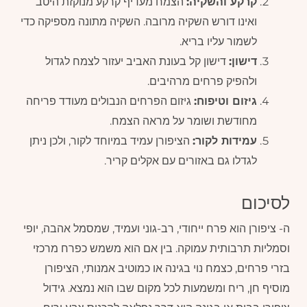
קרקע והשקיה:
הצמח מעדיף קרקע מנוקזת היטב
ואינו דורש השקיה מרובה. השקיה מתונה מספיקה כדי
לשמור עליו בריא.
דישון:
דישון קל בעונת האביב יעזור לצמח לגדול
ולהפיק פרחים מרהיבים.
גיזום וטיפוח:
גיזום הפרחים הנבולים מעודד פריחה
מחודשת ושומר על מראה הצמח.
עמידות לקור:
הציפורן עמיד במיוחד לקור, ולכן ניתן
לגדלו גם באזורים עם אקלים קריר.
לסיכום
ה- ציפורן הוא פרח ייחודי, רב-גוני ועמיד, שמסמל אהבה, יופי
וסמליות תרבותית עמוקה. בין אם הוא משמש כפרח מרכזי
בזרי פרחים, כצמח נוי בגינה או כמוטיב אמנותי, הציפורן
מוסיף חן, ריח ומשמעות לכל מקום שבו הוא נמצא. גידול