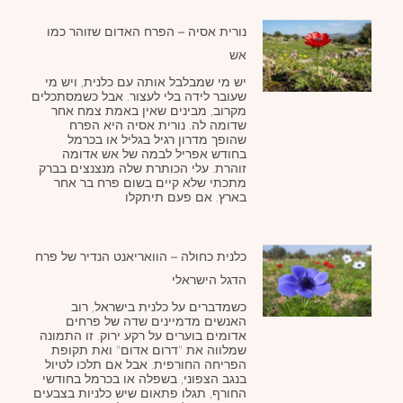
נורית אסיה – הפרח האדום שזוהר כמו
אש
יש מי שמבלבל אותה עם כלנית, ויש מי
שעובר לידה בלי לעצור. אבל כשמסתכלים
מקרוב, מבינים שאין באמת צמח אחר
שדומה לה. נורית אסיה היא הפרח
שהופך מדרון רגיל בגליל או בכרמל
בחודש אפריל לבמה של אש אדומה
זוהרת. עלי הכותרת שלה מנצנצים בברק
מתכתי שלא קיים בשום פרח בר אחר
בארץ. אם פעם תיתקלו
כלנית כחולה – הוואריאנט הנדיר של פרח
הדגל הישראלי
כשמדברים על כלנית בישראל, רוב
האנשים מדמיינים שדה של פרחים
אדומים בוערים על רקע ירוק. זו התמונה
שמלווה את "דרום אדום" ואת תקופת
הפריחה החורפית. אבל אם תלכו לטיול
בנגב הצפוני, בשפלה או בכרמל בחודשי
החורף, תגלו פתאום שיש כלניות בצבעים