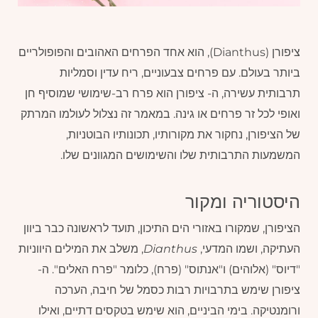
ציפורן (Dianthus), הוא אחד הפרחים האהובים והפופולריים
ביותר בעולם. עם פרחים צבעוניים, ריח עדין וסמליות
תרבותית עשירה, ה- ציפורן הוא פרח רב-שימושי שמוסיף חן
ואופי לכל זר פרחים או גינה. במאמר זה נצלול לעולמו המרתק
של הציפורן, נחקור את מקורותיו, תכונותיו הבוטניות,
המשמעות התרבותית שלו והשימושים המגוונים שלו.
היסטוריה ומקור
הציפורן, שמקורו באזורי הים התיכון, תועד לראשונה כבר ביוון
העתיקה, ושמו המדעי,
Dianthus
, משלב את המילים היווניות
"דיוס" (אלוהים) ו"אנתוס" (פרח), כלומר "פרח האלים". ה-
ציפורן שימש בתרבויות רבות כסמל של חיבה, הערכה
ורומנטיקה. בימי הביניים, הוא שימש בטקסים דתיים, ואילו