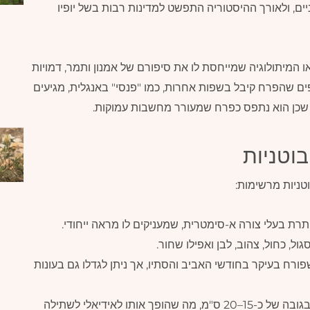
יים, ולאורך ההיסטוריה התפשט למדינות רבות בשל יופיו
ו המיתולוגיה שמייחסת לו את סיפורם של אמנון ותמר, דמויות
ים שהפרח קיבל בשפות אחרות, כמו "פנסי" באנגלית, מגיעים
כן הוא נתפס כפרח שמעורר מחשבות עמוקות.
בוטניות
טניות מרשימות:
ת בעלי צורה א-סימטרית, שמעניקים לו מראה ייחודי.
ל, כחול, צהוב, לבן ואפילו שחור.
ורח בעיקר בחודשי האביב והסתיו, אך ניתן לגדלו גם בעונות
הפרח הוא צמח נמוך יחסית, בגובה של כ-15–20 ס"מ, מה שהופך אותו לאידיאלי לשתילה