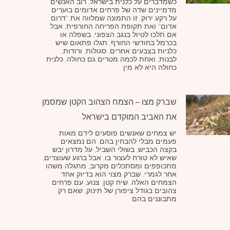
כשמדברים על כלנית בישראל, רוב האנשים
מדמיינים שדה של פרחים אדומים בוערים
על רקע ירוק. זו התמונה שמלווה את "דרום
אדום" ואת תקופת הפריחה החורפית. אבל
אם תלכו לטיול בנגב הצפוני, בשפלה או
בכרמל בחודשי החורף, תגלו פתאום שיש
כלניות בצבעים אחרים. סגולות, ורודות,
לבנות, ואחת לכמה מטרים גם כחולה. כלנית
כחולה היא לא מין
שברק מצו – הצמח הצהוב הקטן שמסמן
את האביב המוקדם בישראל
יש צמחים שאנשים פוסעים לידם מאות
פעמים מבלי להבחין בהם. הם נמצאים
בקצה הכביש, בשולי השביל, על מדרון יבש
שאיש לא טורח לעצור בו. אבל ברגע שעוצרים,
מתכופפים ומסתכלים מקרוב, מתגלה משהו
אחר לגמרי. שברק מצוי הוא בדיוק אחד
הצמחים האלה. שיח קטן, צנוע, עם פרחים
צהובים בגודל ציפורן של תינוק, שאם רק
מתבוננים בהם