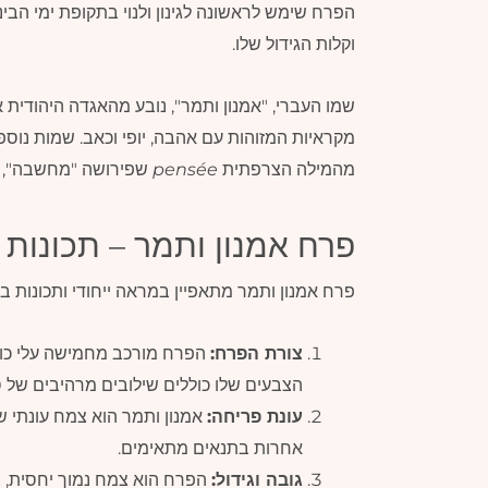
הפרח שימש לראשונה לגינון ולנוי בתקופת ימי הבינ
וקלות הגידול שלו.
שמו העברי, "אמנון ותמר", נובע מהאגדה היהודית א
מקראיות המזוהות עם אהבה, יופי וכאב. שמות נוספ
מהמילה הצרפתית
pensée
שפירושה "מחשבה", ש
פרח אמנון ותמר – תכונות 
פרח אמנון ותמר מתאפיין במראה ייחודי ותכונות בו
צורת הפרח:
הפרח מורכב מחמישה עלי כותר
הצבעים שלו כוללים שילובים מרהיבים של סגו
עונת פריחה:
אמנון ותמר הוא צמח עונתי שפ
אחרות בתנאים מתאימים.
גובה וגידול: