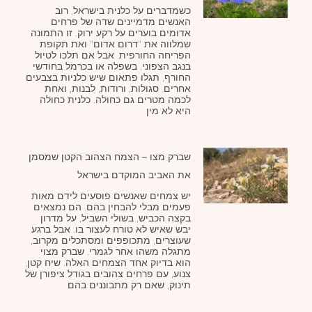
כשמדברים על כלנית בישראל, רוב
האנשים מדמיינים שדה של פרחים
אדומים בוערים על רקע ירוק. זו התמונה
שמלווה את "דרום אדום" ואת תקופת
הפריחה החורפית. אבל אם תלכו לטיול
בנגב הצפוני, בשפלה או בכרמל בחודשי
החורף, תגלו פתאום שיש כלניות בצבעים
אחרים. סגולות, ורודות, לבנות, ואחת
לכמה מטרים גם כחולה. כלנית כחולה
היא לא מין
שברק מצו – הצמח הצהוב הקטן שמסמן
את האביב המוקדם בישראל
יש צמחים שאנשים פוסעים לידם מאות
פעמים מבלי להבחין בהם. הם נמצאים
בקצה הכביש, בשולי השביל, על מדרון
יבש שאיש לא טורח לעצור בו. אבל ברגע
שעוצרים, מתכופפים ומסתכלים מקרוב,
מתגלה משהו אחר לגמרי. שברק מצוי
הוא בדיוק אחד הצמחים האלה. שיח קטן,
צנוע, עם פרחים צהובים בגודל ציפורן של
תינוק, שאם רק מתבוננים בהם