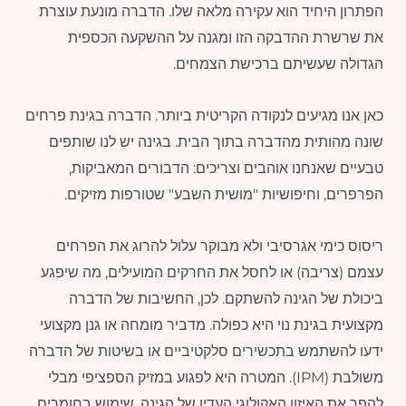
הפתרון היחיד הוא עקירה מלאה שלו. הדברה מונעת עוצרת
את שרשרת ההדבקה הזו ומגנה על ההשקעה הכספית
הגדולה שעשיתם ברכישת הצמחים.
כאן אנו מגיעים לנקודה הקריטית ביותר. הדברה בגינת פרחים
שונה מהותית מהדברה בתוך הבית. בגינה יש לנו שותפים
טבעיים שאנחנו אוהבים וצריכים: הדבורים המאביקות,
הפרפרים, וחיפושיות "מושית השבע" שטורפות מזיקים.
ריסוס כימי אגרסיבי ולא מבוקר עלול להרוג את הפרחים
עצמם (צריבה) או לחסל את החרקים המועילים, מה שיפגע
ביכולת של הגינה להשתקם. לכן, החשיבות של הדברה
מקצועית בגינת נוי היא כפולה. מדביר מומחה או גנן מקצועי
ידעו להשתמש בתכשירים סלקטיביים או בשיטות של הדברה
משולבת (IPM). המטרה היא לפגוע במזיק הספציפי מבלי
להפר את האיזון האקולוגי העדין של הגינה. שימוש בחומרים