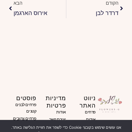
הקודם
הבא
דרדר לבן
אירוס הארגמן
ניווט
מדיניות
פוסטים
האתר
פרטיות
פרחים לבנים
קטנים
פרחים
אודות
פרחים צהובים
אודות
יצירת קשר
בחירת צמחים
הבלוג שלנו
תקנון האתר
אנו עושים שימוש בקובצי Cookie כדי לשפר את חוויית הגלישה באתר.