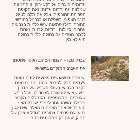
אדומים בוערים על רקע ירוק. זו התמונה
שמלווה את "דרום אדום" ואת תקופת
הפריחה החורפית. אבל אם תלכו לטיול
בנגב הצפוני, בשפלה או בכרמל בחודשי
החורף, תגלו פתאום שיש כלניות בצבעים
אחרים. סגולות, ורודות, לבנות, ואחת
לכמה מטרים גם כחולה. כלנית כחולה
היא לא מין
שברק מצו – הצמח הצהוב הקטן שמסמן
את האביב המוקדם בישראל
יש צמחים שאנשים פוסעים לידם מאות
פעמים מבלי להבחין בהם. הם נמצאים
בקצה הכביש, בשולי השביל, על מדרון
יבש שאיש לא טורח לעצור בו. אבל ברגע
שעוצרים, מתכופפים ומסתכלים מקרוב,
מתגלה משהו אחר לגמרי. שברק מצוי
הוא בדיוק אחד הצמחים האלה. שיח קטן,
צנוע, עם פרחים צהובים בגודל ציפורן של
תינוק, שאם רק מתבוננים בהם
הבא