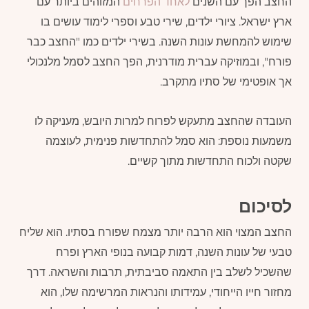
החצב הפך עם השנים
לאחד הפרחים
המזוהים ביותר עם
ארץ ישראל. ציורי ילדים, שירי טבע וספרי לימוד עושים בו
שימוש להמחשת עונות השנה. בשירי ילדים כמו "החצב כבר
פורח", ובמוזיקה עברית מודרנית, הפך החצב לסמל מלנכולי
אך אופטימי של סתיו מתקרב.
העובדה שהחצב מתעקש לפרוח למרות היובש, מעניקה לו
משמעות נוספת: הוא סמל להתחדשות פנימית, לעוצמה
שקטה ולכוח התחדשות מתוך קשיים.
לסיכום
החצב המצוי הוא הרבה יותר מצמח שפורח בסתיו. הוא שליח
טבעי של עונות השנה, דמות קבועה בנופי הארץ ופרח
שהשכיל לשלב בין התאמה סביבתית, תרבות והשראה. דרך
מחזור חייו הייחודי, עמידותו והנראות המרשימה שלו, הוא