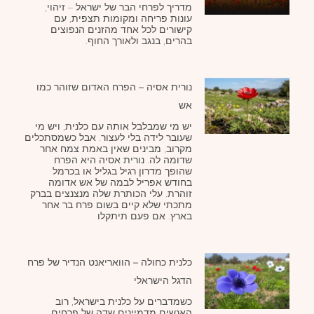
מדריך לפרחי הבר של ישראל – זיהוי,
עונות פריחה ומקומות תצפית, עם
קישורים לכל אחד מהזנים הנפוצים
בהרים, בנגב ולאורך החוף.
נורית אסיה – הפרח האדום שזוהר כמו
אש
יש מי שמבלבל אותה עם כלנית, ויש מי
שעובר לידה בלי לעצור. אבל כשמסתכלים
מקרוב, מבינים שאין באמת צמח אחר
שדומה לה. נורית אסיה היא הפרח
שהופך מדרון רגיל בגליל או בכרמל
בחודש אפריל לבמה של אש אדומה
זוהרת. עלי הכותרת שלה מנצנצים בברק
מתכתי שלא קיים בשום פרח בר אחר
בארץ. אם פעם תיתקלו
כלנית כחולה – הוואריאנט הנדיר של פרח
הדגל הישראלי
כשמדברים על כלנית בישראל, רוב
האנשים מדמיינים שדה של פרחים