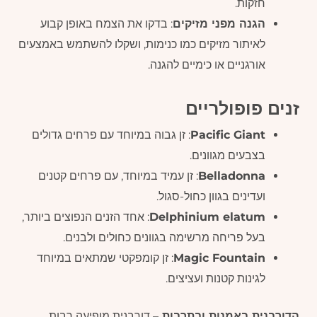
חזקות.
הגנה מפני מזיקים
: בדקו את הצמח באופן קבוע
לאיתור מזיקים כמו כנימות, ושקלו להשתמש באמצעים
אורגניים או כימיים להגנה.
זנים פופולריים
Pacific Giant
: זן גבוה במיוחד עם פרחים גדולים
בצבעים מגוונים.
Belladonna
: זן עמיד במיוחד, עם פרחים קטנים
ועדינים בגוון כחול-סגול.
Delphinium elatum
: אחד הזנים הנפוצים ביותר,
בעל פריחה מרשימה בגוונים כחולים ולבנים.
Magic Fountain
: זן קומפקטי שמתאים במיוחד
לגינות קטנות ועציצים.
הדורבנית באמנות ובתרבות
– דורבנית מופיעה רבות