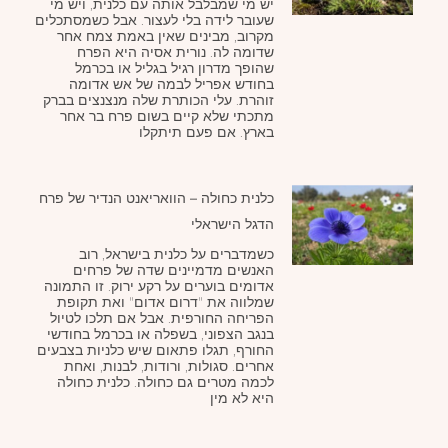
יש מי שמבלבל אותה עם כלנית, ויש מי
שעובר לידה בלי לעצור. אבל כשמסתכלים
מקרוב, מבינים שאין באמת צמח אחר
שדומה לה. נורית אסיה היא הפרח
שהופך מדרון רגיל בגליל או בכרמל
בחודש אפריל לבמה של אש אדומה
זוהרת. עלי הכותרת שלה מנצנצים בברק
מתכתי שלא קיים בשום פרח בר אחר
בארץ. אם פעם תיתקלו
כלנית כחולה – הוואריאנט הנדיר של פרח
הדגל הישראלי
כשמדברים על כלנית בישראל, רוב
האנשים מדמיינים שדה של פרחים
אדומים בוערים על רקע ירוק. זו התמונה
שמלווה את "דרום אדום" ואת תקופת
הפריחה החורפית. אבל אם תלכו לטיול
בנגב הצפוני, בשפלה או בכרמל בחודשי
החורף, תגלו פתאום שיש כלניות בצבעים
אחרים. סגולות, ורודות, לבנות, ואחת
לכמה מטרים גם כחולה. כלנית כחולה
היא לא מין