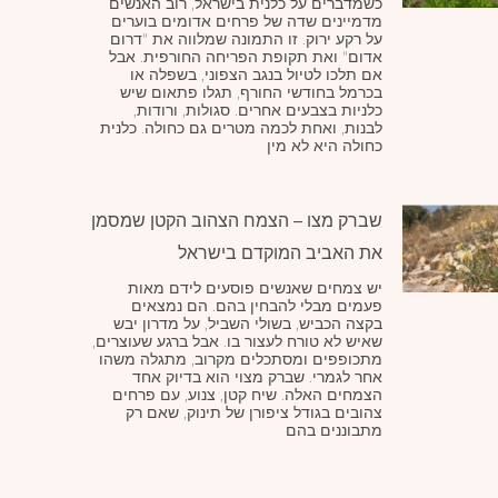
כשמדברים על כלנית בישראל, רוב האנשים
מדמיינים שדה של פרחים אדומים בוערים
על רקע ירוק. זו התמונה שמלווה את "דרום
אדום" ואת תקופת הפריחה החורפית. אבל
אם תלכו לטיול בנגב הצפוני, בשפלה או
בכרמל בחודשי החורף, תגלו פתאום שיש
כלניות בצבעים אחרים. סגולות, ורודות,
לבנות, ואחת לכמה מטרים גם כחולה. כלנית
כחולה היא לא מין
שברק מצו – הצמח הצהוב הקטן שמסמן
את האביב המוקדם בישראל
יש צמחים שאנשים פוסעים לידם מאות
פעמים מבלי להבחין בהם. הם נמצאים
בקצה הכביש, בשולי השביל, על מדרון יבש
שאיש לא טורח לעצור בו. אבל ברגע שעוצרים,
מתכופפים ומסתכלים מקרוב, מתגלה משהו
אחר לגמרי. שברק מצוי הוא בדיוק אחד
הצמחים האלה. שיח קטן, צנוע, עם פרחים
צהובים בגודל ציפורן של תינוק, שאם רק
מתבוננים בהם