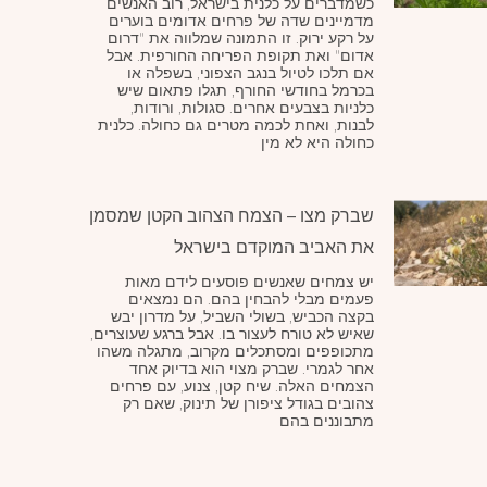
כשמדברים על כלנית בישראל, רוב האנשים
מדמיינים שדה של פרחים אדומים בוערים
על רקע ירוק. זו התמונה שמלווה את "דרום
אדום" ואת תקופת הפריחה החורפית. אבל
אם תלכו לטיול בנגב הצפוני, בשפלה או
בכרמל בחודשי החורף, תגלו פתאום שיש
כלניות בצבעים אחרים. סגולות, ורודות,
לבנות, ואחת לכמה מטרים גם כחולה. כלנית
כחולה היא לא מין
שברק מצו – הצמח הצהוב הקטן שמסמן
את האביב המוקדם בישראל
יש צמחים שאנשים פוסעים לידם מאות
פעמים מבלי להבחין בהם. הם נמצאים
בקצה הכביש, בשולי השביל, על מדרון יבש
שאיש לא טורח לעצור בו. אבל ברגע שעוצרים,
מתכופפים ומסתכלים מקרוב, מתגלה משהו
אחר לגמרי. שברק מצוי הוא בדיוק אחד
הצמחים האלה. שיח קטן, צנוע, עם פרחים
צהובים בגודל ציפורן של תינוק, שאם רק
מתבוננים בהם